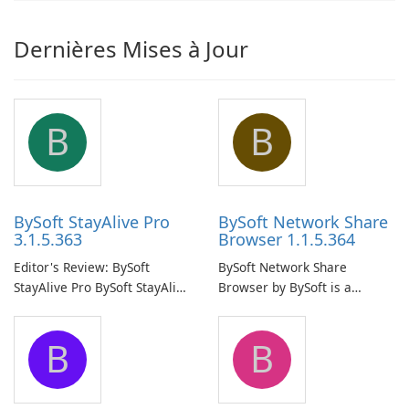
Dernières Mises à Jour
B
B
BySoft StayAlive Pro
BySoft Network Share
3.1.5.363
Browser 1.1.5.364
Editor's Review: BySoft
BySoft Network Share
StayAlive Pro BySoft StayAlive
Browser by BySoft is a
Pro is a reliable software
comprehensive software
application designed to
application that allows users
B
B
ensure the continuous and
to easily browse and manage
uninterrupted operation of
shared folders on their
your computer system.
network.