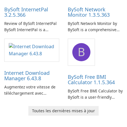
BySoft InternetPal
BySoft Network
3.2.5.366
Monitor 1.3.5.363
Review of BySoft InternetPal
BySoft Network Monitor by
BySoft InternetPal is a
BySoft is a comprehensive
comprehensive software
network monitoring software
application designed to
designed to help businesses
B
monitor your internet
effectively manage their
connection and provide real-
network infrastructure.
time insights into its
performance.
Internet Download
BySoft Free BMI
Manager 6.43.8
Calculator 1.1.5.364
Augmentez votre vitesse de
BySoft Free BMI Calculator by
téléchargement avec
BySoft is a user-friendly
Internet Download Manager !
software application
designed to help you
Toutes les dernières mises à jour
calculate your Body Mass
Index quickly and accurately.