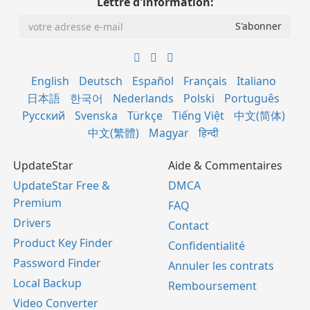
Lettre d'information:
English
Deutsch
Español
Français
Italiano
日本語
한국어
Nederlands
Polski
Português
Русский
Svenska
Türkçe
Tiếng Việt
中文(简体)
中文(繁體)
Magyar
हिन्दी
UpdateStar
Aide & Commentaires
UpdateStar Free &
DMCA
Premium
FAQ
Drivers
Contact
Product Key Finder
Confidentialité
Password Finder
Annuler les contrats
Local Backup
Remboursement
Video Converter