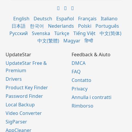
English
Deutsch
Español
Français
Italiano
日本語
한국어
Nederlands
Polski
Português
Русский
Svenska
Türkçe
Tiếng Việt
中文(简体)
中文(繁體)
Magyar
हिन्दी
UpdateStar
Feedback & Aiuto
UpdateStar Free &
DMCA
Premium
FAQ
Drivers
Contatto
Product Key Finder
Privacy
Password Finder
Annulla i contratti
Local Backup
Rimborso
Video Converter
SigParser
AppCleaner