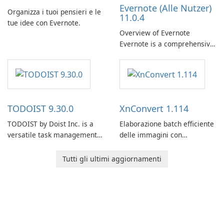
Evernote (Alle Nutzer)
Organizza i tuoi pensieri e le
11.0.4
tue idee con Evernote.
Overview of Evernote
Evernote is a comprehensive
note-taking and organization
software designed to help
users capture, organize, and
access information across
multiple devices.
TODOIST 9.30.0
XnConvert 1.114
TODOIST by Doist Inc. is a
Elaborazione batch efficiente
versatile task management
delle immagini con
tool designed to help
XnConvert
individuals and teams
Tutti gli ultimi aggiornamenti
organize their work and
increase productivity.